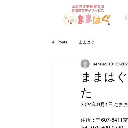
ま
All Posts
ままはぐ
sensuous0130
20
ままはぐ
た
2024
年9月1日にま
住所：〒607-841
Tel : 075-600-0290